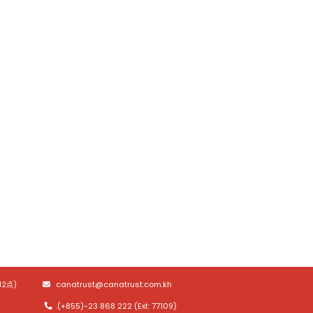
canatrust@canatrust.com.kh
2点)
.(+855)-23 868 222 (Ext: 77109)