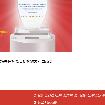
获柬埔寨信托监管机构颁发的卓越奖
星期一至星期五 (上午8点至下午5点)； 星期六 (上午8点至中午1
.
加华大厦23楼